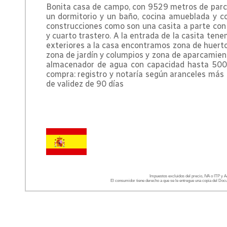
Bonita casa de campo, con 9529 metros de parce
un dormitorio y un baño, cocina amueblada y 
construcciones como son una casita a parte con 
y cuarto trastero. A la entrada de la casita ten
exteriores a la casa encontramos zona de huerto,
zona de jardín y columpios y zona de aparcamien
almacenador de agua con capacidad hasta 5000
compra: registro y notaría según aranceles más
de validez de 90 días
Impuestos excluidos del precio, IVA o ITP y AJ
El consumidor tiene derecho a que se le entregue una copia del Doc