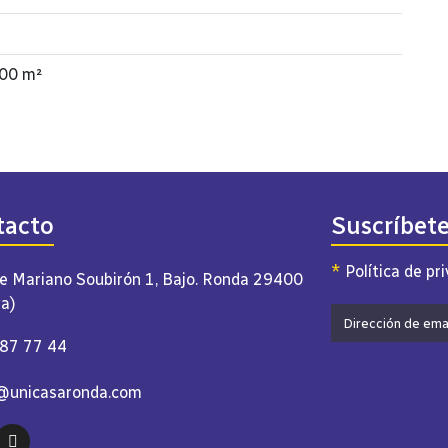
00 m²
tacto
Suscríbet
*
Política de pr
e Mariano Soubirón 1, Bajo. Ronda 29400
a)
87 77 44
@unicasaronda.com