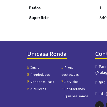
Baños
1
Superficie
840
Unicasa Ronda
Con
Padr
Inicio
Prop.
(Málag
Propiedades
destacadas
Vender mi casa
Servicios
952 
Alquileres
Contáctanos
info
Quiénes somos